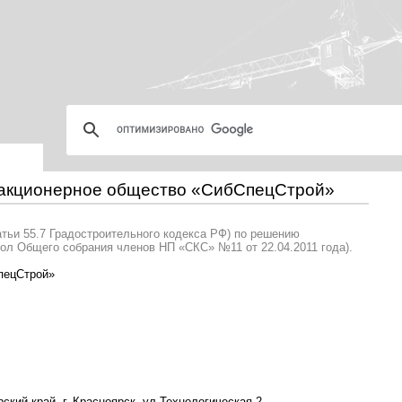
 акционерное общество «СибСпецСтрой»
атьи 55.7 Градостроительного кодекса РФ) по решению
ол Общего собрания членов НП «СКС» №11 от 22.04.2011 года).
пецСтрой»
ский край, г. Красноярск, ул.Технологическая,2