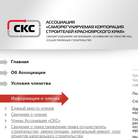
Главная
Об Ассоциации
Чл
Чл
Условия членства
са
По
Информация о членах
Со
Единый реестр членов
Ид
на
Сведения о членах
Го
Члены Ассоциации «СКС»
ре
Сведения о приостановлении права осуществлять
го
юр
строительство, реконструкцию, капитальный ремонт, снос
объектов капитального строительства
Ме