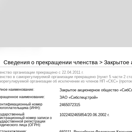
Сведения о прекращении членства > Закрытое
енство организации прекращено с 22.04.2011 г.
енство в саморегулируемой организации прекращено (пункт 5 части 2 ст
морегулируемой организации об исключении из членов НП «СКС» (проток
лное наименование:
Закрытое акционерное общество «СибС
кращенное наименование:
ЗАО «Сибспецстрой»
ентификационный номер
2465072315
логоплательщика (ИНН):
сударственный
1022402465854/20.06.2002 г.
гистрационный номер записи о
сударственной регистрации
идического лица (ОГРН):
стонахождение:
660111, Российская Федерация,Краснояр