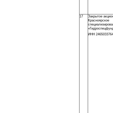
17
Закрытое акцио
Красноярское
специализирова
«Гидроспецфун
ИНН 246503376