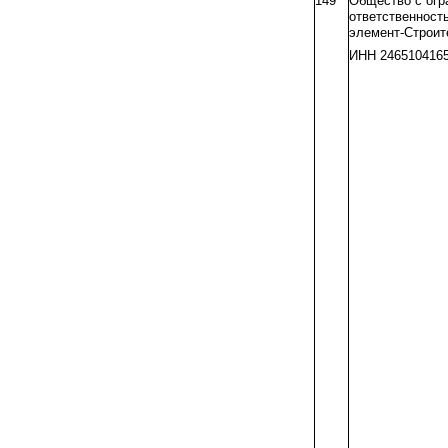
149
Общество с огр
ответственност
элемент-Строит
ИНН 246510416