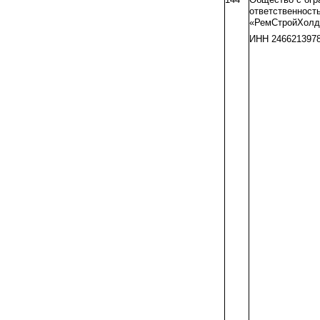
ответственност
«РемСтройХолд
ИНН 246621397