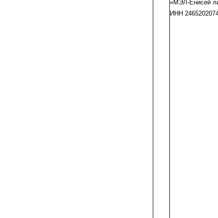
«
МЭЛ-Енисей
л
ИНН 246520207