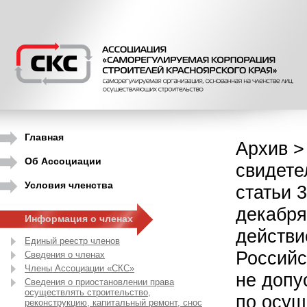
Главная
Архив >
Об Ассоциации
свидете
Условия членства
статьи 
декабря
Информация о членах
действи
Единый реестр членов
Российс
Сведения о членах
Члены Ассоциации «СКС»
не допу
Сведения о приостановлении права
осуществлять строительство,
по осущ
реконструкцию, капитальный ремонт, снос