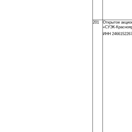
201
Открытое акцио
«
СУЭК-Красноя
ИНН 246615226