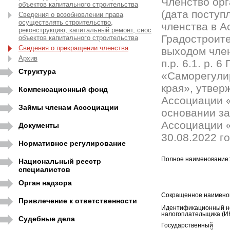
Членство орг
объектов капитального строительства
(дата поступ
Сведения о возобновлении права
осуществлять строительство,
членства в Ас
реконструкцию, капитальный ремонт, снос
Градостроите
объектов капитального строительства
Сведения о прекращении членства
выходом член
Архив
п.р. 6.1. р. 
Структура
«Саморегули
края», утве
Компенсационный фонд
Ассоциации «
Займы членам Ассоциации
основании за
Ассоциации «
Документы
30.08.2022 го
Нормативное регулирование
Полное наименование:
Национальный реестр
специалистов
Орган надзора
Сокращенное наимено
Привлечение к ответственности
Идентификационный н
налогоплательщика (И
Судебные дела
Государственный