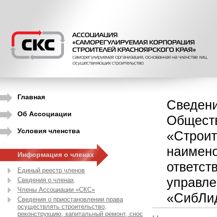
Главная
Сведени
Об Ассоциации
Обществ
Условия членства
«Строит
наимено
Информация о членах
ответст
Единый реестр членов
управле
Сведения о членах
Члены Ассоциации «СКС»
«СибЛи
Сведения о приостановлении права
осуществлять строительство,
реконструкцию, капитальный ремонт, снос