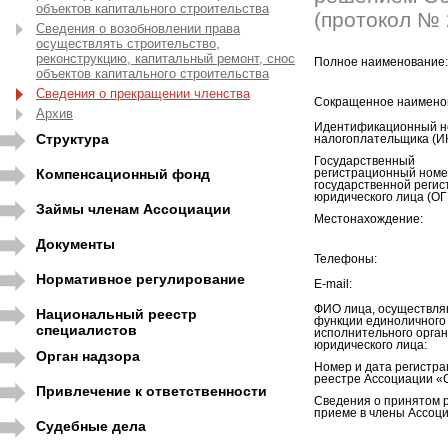
объектов капитального строительства
(протокол № 2
Сведения о возобновлении права
осуществлять строительство,
реконструкцию, капитальный ремонт, снос
Полное наименование:
объектов капитального строительства
Сведения о прекращении членства
Сокращенное наимено
Архив
Идентификационный н
Структура
налогоплательщика (И
Государственный
Компенсационный фонд
регистрационный номе
государственной регис
юридического лица (ОГ
Займы членам Ассоциации
Местонахождение:
Документы
Телефоны:
Нормативное регулирование
E-mail:
ФИО лица, осуществл
Национальный реестр
функции единоличного
специалистов
исполнительного орга
юридического лица:
Орган надзора
Номер и дата регистра
реестре Ассоциации «
Привлечение к ответственности
Сведения о принятом 
приеме в члены Ассоци
Судебные дела