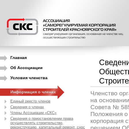
Главная
Сведени
Об Ассоциации
Обществ
Условия членства
Строите
Информация о членах
Членство орг
на основани
Единый реестр членов
Совета № 585 о
Сведения о членах
Члены Ассоциации «СКС»
Положения о
Сведения о приостановлении права
корпорация с
осуществлять строительство,
решением Об
реконструкцию, капитальный ремонт, снос