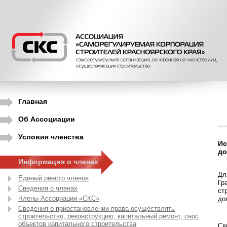
Главная
Об Ассоциации
Условия членства
Ис
до
Информация о членах
Дл
Единый реестр членов
Гр
Сведения о членах
ст
Члены Ассоциации «СКС»
до
Сведения о приостановлении права осуществлять
строительство, реконструкцию, капитальный ремонт, снос
объектов капитального строительства
Св