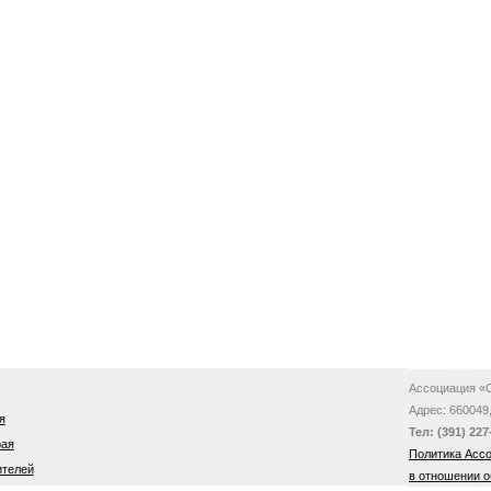
Ассоциация «С
Адрес: 660049,
я
Тел: (391)
227
рая
Политика Асс
ителей
в отношении 