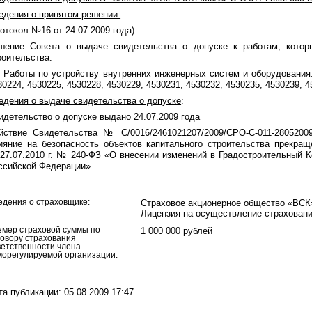
едения о принятом решении:
ротокол №16 от 24.07.2009 года)
шение Совета о выдаче свидетельства о допуске к работам, котор
роительства:
. Работы по устройству внутренних инженерных систем и оборудования: 
30224, 4530225, 4530228, 4530229, 4530231, 4530232, 4530235, 4530239, 4
едения о выдаче свидетельства о допуске
:
идетельство о допуске выдано 24.07.2009 года
йствие Свидетельства № С/0016/2461021207/2009/
СРО-С-011-2805200
ияние на безопасность объектов капитального строительства прекращ
 27.07.2010 г. № 240-ФЗ «О внесении изменений в Градостроительный 
ссийской Федерации».
едения о страховщике:
Страховое акционерное общество «ВСК» 
Лицензия на осуществление страхования 
змер страховой суммы по
1 000 000 рублей
говору страхования
ветственности члена
морегулируемой организации:
та публикации: 05.08.2009 17:47