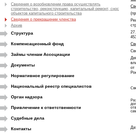
Сведения о возобновлении права осуществлять
Св
строительство, реконструкцию, капитальный ремонт, снос
объектов капитального строительства
(п
Сведения о прекращении членства
Ре
ст
Архив
27
Структура
45
Компенсационный фонд
Св
Св
Займы членам Ассоциации
Де
вл
Документы
от
Ро
Нормативное регулирование
Национальный реестр специалистов
Св
Орган надзора
Ра
до
Привлечение к ответственности
от
са
Судебные дела
Да
Контакты