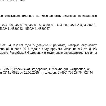
ые оказывают влияние на безопасность объектов капитального
4530107, 4530109, 4530195, 4530201, 4530202, 4530204, 4530221,
530241, 4530243, 4530244, 4530247.
9
от 24.07.2009 года о допуске к работам, которые оказывают
ено 01 января 2011 года в силу прямого указания ч.7 ст. 8 ФЗ
Кодекс Российской Федерации и отдельные законодательные акты
121552, Российская Федерация, г. Москва, ул. Островная, 4;
СИ № 0621 от 11.09.2015 г.; телефон: 8 (495) 785-27-76, 727-44