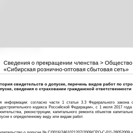
Сведения о прекращении членства > Общество
«Сибирская рознично-оптовая сбытовая сеть»
тория свидетельств о допуске, перечень видов работ по стр
пуске, сведения о страховании гражданской ответственности
я информации: согласно части 1 статьи 3.3 Федерального закона
адостроительного кодекса Российской Федерации», с 1 июля 2017 год
роительства, реконструкции, капитального ремонта объектов капиталь
пуске к определенному виду или видам работ.
идетельство о допуске № С/0016/2461021207/2009/
СРО-С-011-28052009
о