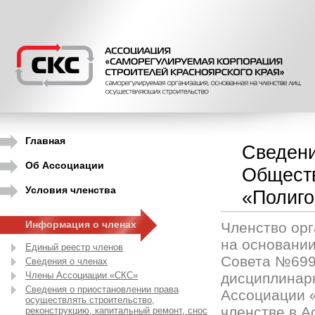
Главная
Сведени
Об Ассоциации
Обществ
Условия членства
«Полиго
Информация о членах
Членство орг
на основани
Единый реестр членов
Совета №699 
Сведения о членах
Члены Ассоциации «СКС»
дисциплинарн
Сведения о приостановлении права
Ассоциации «С
осуществлять строительство,
членстве в 
реконструкцию, капитальный ремонт, снос