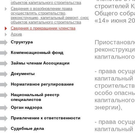
объектов капитального строительства
строителей К
Сведения о возобновлении права
Общего собр
осуществлять строительство,
реконструкцию, капитальный ремонт, снос
«14» июня 20
объектов капитального строительства
Сведения о прекращении членства
Архив
Приостановле
Структура
реконструкци
Компенсационный фонд
капитального
Займы членам Ассоциации
- права осущ
Документы
капитальный 
Нормативное регулирование
строительств
особо опасны
Национальный реестр
капитального
специалистов
энергии),
Орган надзора
Привлечение к ответственности
- права осущ
капитальный 
Судебные дела