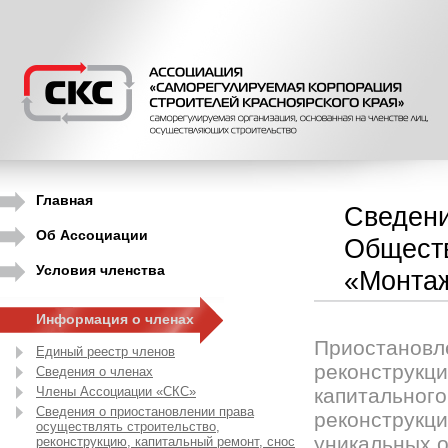
Главная
Сведени
Об Ассоциации
Обществ
Условия членства
«Монта
Информация о членах
Приостановле
Единый реестр членов
реконструкци
Сведения о членах
Члены Ассоциации «СКС»
капитального
Сведения о приостановлении права
реконструкци
осуществлять строительство,
уникальных о
реконструкцию, капитальный ремонт, снос