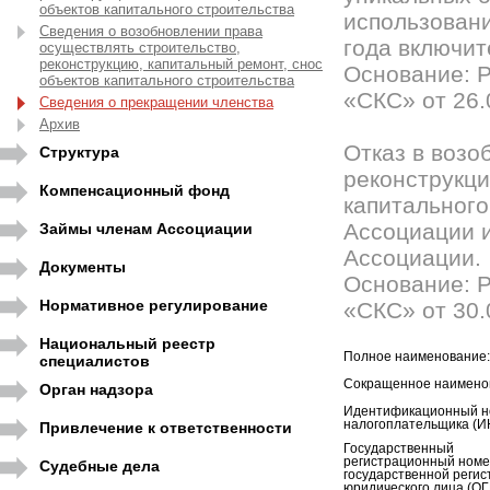
объектов капитального строительства
использовани
Сведения о возобновлении права
года включит
осуществлять строительство,
реконструкцию, капитальный ремонт, снос
Основание: 
объектов капитального строительства
«СКС» от 26.
Сведения о прекращении членства
Архив
Отказ в возо
Структура
реконструкци
Компенсационный фонд
капитального
Ассоциации и
Займы членам Ассоциации
Ассоциации.
Документы
Основание: 
Нормативное регулирование
«СКС» от 30.
Национальный реестр
Полное наименование:
специалистов
Сокращенное наимено
Орган надзора
Идентификационный н
налогоплательщика (И
Привлечение к ответственности
Государственный
регистрационный номе
Судебные дела
государственной регис
юридического лица (ОГ