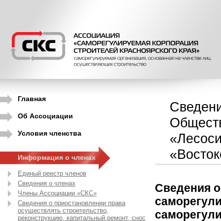
Главная
Сведени
Об Ассоциации
Обществ
Условия членства
«Лесоси
«Восток
Информация о членах
Единый реестр членов
Сведения о членах
Сведения о
Члены Ассоциации «СКС»
саморегули
Сведения о приостановлении права
осуществлять строительство,
саморегули
реконструкцию, капитальный ремонт, снос