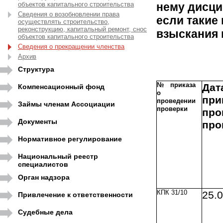
объектов капитального строительства
нему дисци
Сведения о возобновлении права
если такие
осуществлять строительство,
реконструкцию, капитальный ремонт, снос
взыскания 
объектов капитального строительства
Сведения о прекращении членства
Архив
Структура
№ приказа
Дат
Компенсационный фонд
о
пр
проведении
Займы членам Ассоциации
проверки
про
Документы
про
Нормативное регулирование
Национальный реестр
специалистов
Орган надзора
КПК 31/10
25.
Привлечение к ответственности
Судебные дела