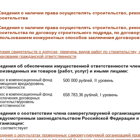
Сведения о наличии права осуществлять строительство, рек
роительства
Сведения о наличии права осуществлять строительство, рек
роительства по договору строительного подряда, по договор
пользованием конкурентных способов заключения договоров
тория свидетельств о допуске, перечень видов работ по строительству, 
раховании гражданской ответственности
едения об обеспечении имущественной ответственности чле
оизведенных им товаров (работ, услуг) и иными лицами:
нос в компенсационный фонд
500 000 рублей, II уровень
змещения вреда/уровень
ветственности:
нос в компенсационный фонд
658 783,36 рублей, I уровень
еспечения договорных
язательств/уровень
ветственности:
едения о соответствии члена саморегулируемой организации
едусмотренным законодательством Российской Федерации и 
ганизации:
 соответствует
едения о результатах проведенных саморегулируемой организацией пров
му дисциплинарных и иных взысканий (в случае, если такие проверки про