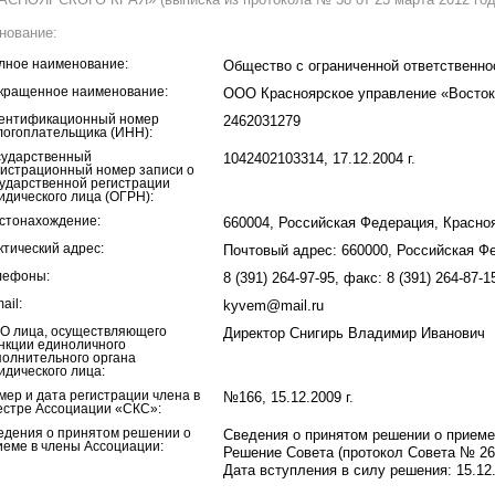
нование:
лное наименование:
Общество с ограниченной ответственн
кращенное наименование:
ООО Красноярское управление «Восто
ентификационный номер
2462031279
логоплательщика (ИНН):
сударственный
1042402103314, 17.12.2004 г.
гистрационный номер записи о
сударственной регистрации
идического лица (ОГРН):
стонахождение:
660004, Российская Федерация, Краснояр
ктический адрес:
Почтовый адрес: 660000, Российская Фе
лефоны:
8 (391) 264-97-95, факс: 8 (391) 264-87-1
ail:
kyvem@mail.ru
О лица, осуществляющего
Директор Снигирь Владимир Иванович
нкции единоличного
полнительного органа
идического лица:
мер и дата регистрации члена в
№166, 15.12.2009 г.
естре Ассоциации «СКС»:
едения о принятом решении о
Сведения о принятом решении о приеме
иеме в члены Ассоциации:
Решение Совета (протокол Совета № 26 
Дата вступления в силу решения: 15.12.