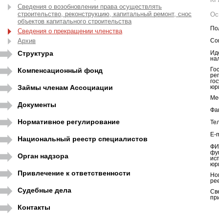
Сведения о возобновлении права осуществлять
строительство, реконструкцию, капитальный ремонт, снос
Ос
объектов капитального строительства
По
Сведения о прекращении членства
Архив
Со
Структура
Ид
на
Компенсационный фонд
Го
ре
го
Займы членам Ассоциации
юр
Ме
Документы
Фа
Нормативное регулирование
Те
E-m
Национальный реестр специалистов
ФИ
фу
Орган надзора
ис
юр
Привлечение к ответственности
Но
ре
Судебные дела
Св
пр
Контакты