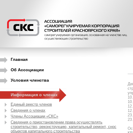
Главная
Об Ассоциации
Условия членства
Де
ст
уп
Информация о членах
10
10
Единый реестр членов
12
Сведения о членах
12
23
Члены Ассоциации «СКС»
23
Сведения о приостановлении права осуществлять
строительство, реконструкцию, капитальный ремонт, снос
Ос
объектов капитального строительства
КР