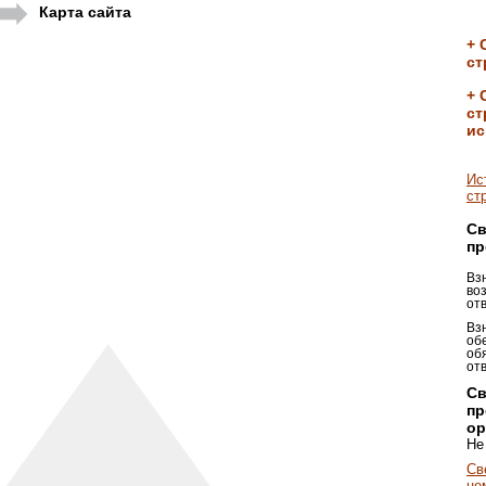
Карта сайта
+ 
ст
+ 
ст
ис
Ис
ст
Св
пр
Вз
во
от
Вз
об
об
от
Св
пр
ор
Не
Св
не