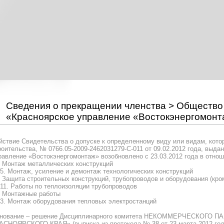
Сведения о прекращении членства > Общество
«Красноярское управление «Востокэнергомонт
йствие Свидетельства о допуске к определенному виду или видам, кото
роительства, № 0766.05-2009-2462031279-С-011 от 09.02.2012 года, выд
равление «Востокэнергомонтаж» возобновлено с 23.03.2012 года в отно
. Монтаж металлических конструкций
.5. Монтаж, усиление и демонтаж технологических конструкций
. Защита строительных конструкций, трубопроводов и оборудования (кр
.11. Работы по теплоизоляции трубопроводов
. Монтажные работы
.3. Монтаж оборудования тепловых электростанций
нование – решение Дисциплинарного комитета НЕКОММЕРЧЕСКО
АСНОЯРСКОГО КРАЯ» (выписка из протокола № 38 от 23 марта 2012 год