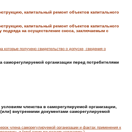
онструкцию, капитальный ремонт объектов капитального
онструкцию, капитальный ремонт объектов капитального
у подряда на осуществление сноса, заключаемым с
на которые получено свидетельство о допуске, сведения о
на саморегулируемой организации перед потребителями
 условиям членства в саморегулируемой организации,
(или) внутренними документами саморегулируемой
ерок члена саморегулируемой организации и фактах применения к
водились и (или) такие взыскания налагались)