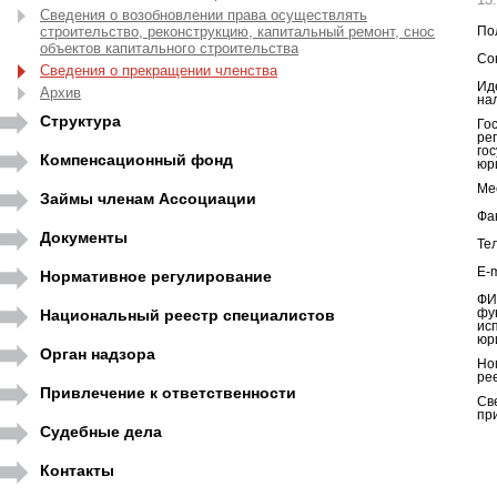
Сведения о возобновлении права осуществлять
строительство, реконструкцию, капитальный ремонт, снос
По
объектов капитального строительства
Со
Сведения о прекращении членства
Ид
Архив
на
Структура
Го
ре
го
Компенсационный фонд
юр
Ме
Займы членам Ассоциации
Фа
Документы
Те
E-m
Нормативное регулирование
ФИ
Национальный реестр специалистов
фу
ис
юр
Орган надзора
Но
ре
Привлечение к ответственности
Св
пр
Судебные дела
Контакты