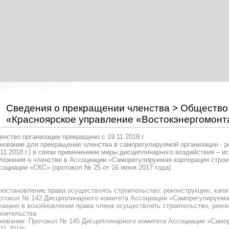
Сведения о прекращении членства > Общество
«Красноярское управление «Востокэнергомонт
енство организации прекращено с 19.11.2018 г.
нование для прекращение членства в саморегулируемой организации - 
.11.2018 г.) в связи применением меры дисциплинарного воздействия – иск
ложения о членстве в Ассоциации «Саморегулируемая корпорация строи
социации «СКС» (протокол № 25 от 16 июня 2017 года).
иостановление права осуществлять строительство, реконструкцию, капи
отокол № 142 Дисциплинарного комитета Ассоциации «Саморегулируемая 
казано в возобновлении права члена осуществлять строительство, реко
роительства.
нование: Протокол № 145 Дисциплинарного комитета Ассоциации «Самор
11.2018г.