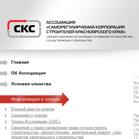
Главная
Об Ассоциации
Чл
Условия членства
Ос
19
По
Информация о членах
Ас
Единый реестр членов
Сведения о членах
Пр
Пр
Члены Ассоциации «СКС»
От
Сведения о приостановлении права осуществлять
ст
строительство, реконструкцию, капитальный ремонт, снос
Ос
объектов капитального строительства
13.