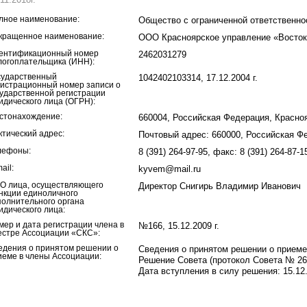
лное наименование:
Общество с ограниченной ответственн
кращенное наименование:
ООО Красноярское управление «Восто
ентификационный номер
2462031279
логоплательщика (ИНН):
сударственный
1042402103314, 17.12.2004 г.
гистрационный номер записи о
сударственной регистрации
идического лица (ОГРН):
стонахождение:
660004, Российская Федерация, Краснояр
ктический адрес:
Почтовый адрес: 660000, Российская Фе
лефоны:
8 (391) 264-97-95, факс: 8 (391) 264-87-1
ail:
kyvem@mail.ru
О лица, осуществляющего
Директор Снигирь Владимир Иванович
нкции единоличного
полнительного органа
идического лица:
мер и дата регистрации члена в
№166, 15.12.2009 г.
естре Ассоциации «СКС»:
едения о принятом решении о
Сведения о принятом решении о приеме
иеме в члены Ассоциации:
Решение Совета (протокол Совета № 26 
Дата вступления в силу решения: 15.12.