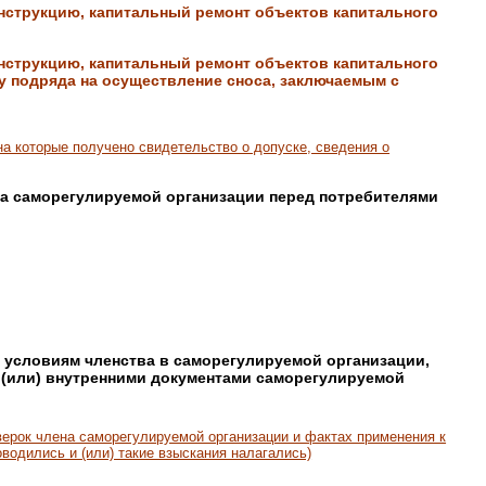
онструкцию, капитальный ремонт объектов капитального
онструкцию, капитальный ремонт объектов капитального
у подряда на осуществление сноса, заключаемым с
на которые получено свидетельство о допуске, сведения о
на саморегулируемой организации перед потребителями
 условиям членства в саморегулируемой организации,
(или) внутренними документами саморегулируемой
ерок члена саморегулируемой организации и фактах применения к
водились и (или) такие взыскания налагались)