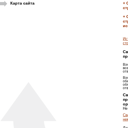
Карта сайта
+ 
ст
+ 
ст
ис
Ис
ст
Св
пр
Вз
во
от
Вз
об
об
от
Св
пр
ор
Не
Св
не
Да