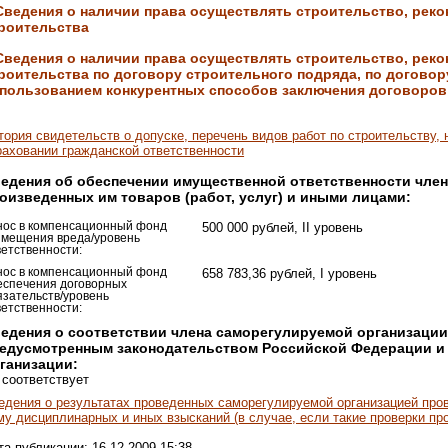
Сведения о наличии права осуществлять строительство, рек
роительства
Сведения о наличии права осуществлять строительство, рек
роительства по договору строительного подряда, по договор
пользованием конкурентных способов заключения договоров
тория свидетельств о допуске, перечень видов работ по строительству, 
раховании гражданской ответственности
едения об обеспечении имущественной ответственности чле
оизведенных им товаров (работ, услуг) и иными лицами:
нос в компенсационный фонд
500 000 рублей, II уровень
змещения вреда/уровень
ветственности:
нос в компенсационный фонд
658 783,36 рублей, I уровень
еспечения договорных
язательств/уровень
ветственности:
едения о соответствии члена саморегулируемой организации
едусмотренным законодательством Российской Федерации и 
ганизации:
 соответствует
едения о результатах проведенных саморегулируемой организацией пров
му дисциплинарных и иных взысканий (в случае, если такие проверки про
та публикации: 16.12.2009 15:38