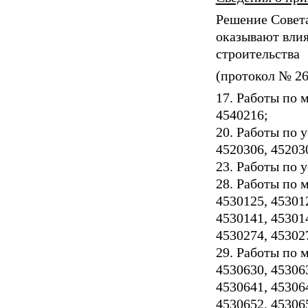
Решение Совета
оказывают влия
строительства
(протокол № 26 
17. Работы по 
4540216;
20. Работы по 
4520306, 45203
23. Работы по 
28. Работы по
4530125, 453012
4530141, 453014
4530274, 45302
29. Работы по 
4530630, 453063
4530641, 453064
4530652, 453065