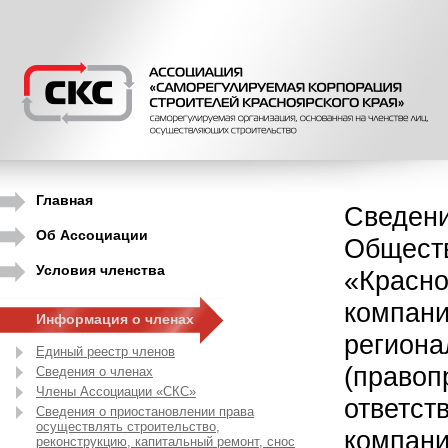
Главная
Сведени
Об Ассоциации
Обществ
Условия членства
«Красно
компани
Информация о членах
региона
Единый реестр членов
(правоп
Сведения о членах
Члены Ассоциации «СКС»
ответст
Сведения о приостановлении права
осуществлять строительство,
компани
реконструкцию, капитальный ремонт, снос