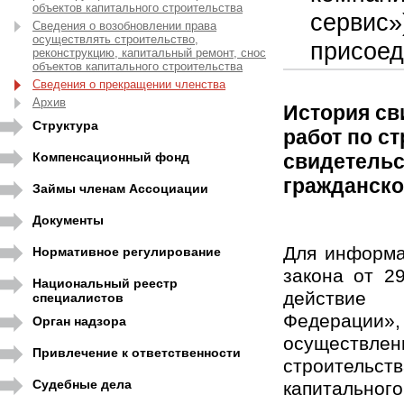
объектов капитального строительства
сервис»
Сведения о возобновлении права
осуществлять строительство,
присоед
реконструкцию, капитальный ремонт, снос
объектов капитального строительства
Сведения о прекращении членства
Архив
История св
Структура
работ по с
Компенсационный фонд
свидетельс
гражданско
Займы членам Ассоциации
Документы
Для информа
Нормативное регулирование
закона от 2
Национальный реестр
действие 
специалистов
Федерации
Орган надзора
осуществл
Привлечение к ответственности
строительств
Судебные дела
капитальног