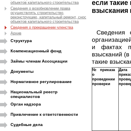
если такие
объектов капитального строительства
Сведения о возобновлении права
взыскания 
осуществлять строительство,
реконструкцию, капитальный ремонт, снос
объектов капитального строительства
Сведения о прекращении членства
Сведения о
Архив
организацие
Структура
и фактах п
Компенсационный фонд
взысканий (в
такие взыска
Займы членам Ассоциации
№ приказа
Дата
Документы
о
прик
проведении
прове
Нормативное регулирование
проверки
прове
Национальный реестр
специалистов
Орган надзора
Привлечение к ответственности
Судебные дела