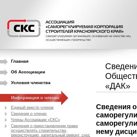
Главная
Сведени
Об Ассоциации
Обществ
Условия членства
«ДАК»
Информация о членах
Сведения о
Единый реестр членов
саморегули
Сведения о членах
Члены Ассоциации «СКС»
саморегули
Сведения о приостановлении права
нему дисци
осуществлять строительство,
реконструкцию, капитальный ремонт, снос