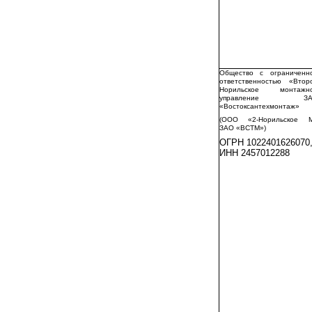
Общество с ограниченн
ответственностью «Втор
Норильское монтажн
управление ЗА
«Востоксантехмонтаж»
(ООО «2-Норильское 
ЗАО «ВСТМ»)
ОГРН 1022401626070
ИНН 2457012288