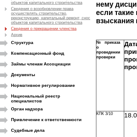
объектов капитального строительства
нему дисци
Сведения о возобновлении права
если такие
осуществлять строительство,
реконструкцию, капитальный ремонт, снос
взыскания 
объектов капитального строительства
Сведения о прекращении членства
Архив
Структура
№ приказа
Дат
о
пр
проведении
Компенсационный фонд
проверки
про
Займы членам Ассоциации
про
Документы
Нормативное регулирование
Национальный реестр
специалистов
Орган надзора
КПК 3/10
18.
Привлечение к ответственности
Судебные дела