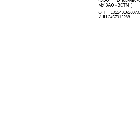
(ООО «2-Норильск
МУ ЗАО «ВСТМ»)
ОГРН 1022401626070
ИНН 2457012288