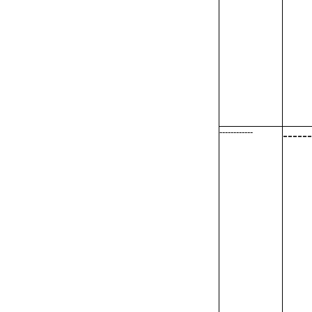
------------
------