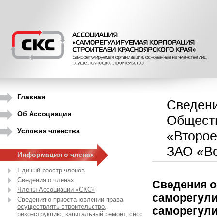
Главная
Сведени
Об Ассоциации
Обществ
Условия членства
«Второе
ЗАО «Во
Информация о членах
Единый реестр членов
Сведения о членах
Сведения о
Члены Ассоциации «СКС»
саморегули
Сведения о приостановлении права
осуществлять строительство,
саморегули
реконструкцию, капитальный ремонт, снос