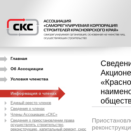
Главная
Сведени
Об Ассоциации
Акционе
Условия членства
«Красно
наимено
Информация о членах
обществ
Единый реестр членов
Сведения о членах
Члены Ассоциации «СКС»
Приостановле
Сведения о приостановлении права
осуществлять строительство,
реконструкци
реконструкцию, капитальный ремонт, снос