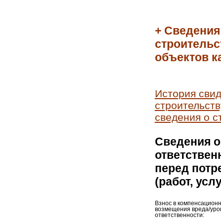
+ Сведения
строительс
объектов к
История свид
строительств
сведения о с
Сведения о
ответствен
перед потр
(работ, усл
Взнос в компенсацион
возмещения вреда/уро
ответственности: