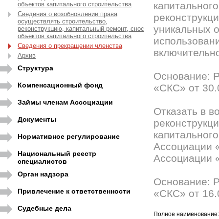
капитального
объектов капитального строительства
Сведения о возобновлении права
реконструкци
осуществлять строительство,
уникальных о
реконструкцию, капитальный ремонт, снос
объектов капитального строительства
использовани
Сведения о прекращении членства
включительно
Архив
Структура
Основание: 
Компенсационный фонд
«СКС» от 30.
Займы членам Ассоциации
Отказать в в
Документы
реконструкци
капитального
Нормативное регулирование
Ассоциации 
Национальный реестр
Ассоциации 
специалистов
Орган надзора
Основание: 
Привлечение к ответственности
«СКС» от 16.
Судебные дела
Полное наименование: