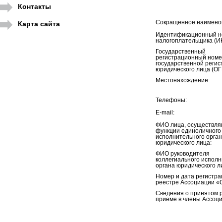
Контакты
Сокращенное наимено
Карта сайта
Идентификационный н
налогоплательщика (И
Государственный
регистрационный номе
государственной регис
юридического лица (ОГ
Местонахождение:
Телефоны:
E-mail:
ФИО лица, осуществл
функции единоличного
исполнительного орга
юридического лица:
ФИО руководителя
коллегиального исполн
органа юридического л
Номер и дата регистра
реестре Ассоциации «
Сведения о принятом 
приеме в члены Ассоци